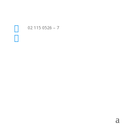

02 115 0526 – 7

063-370-8777
ขอใบเสนอราคา